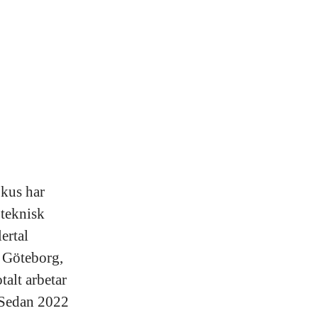
okus har
 teknisk
ertal
r Göteborg,
alt arbetar
. Sedan 2022