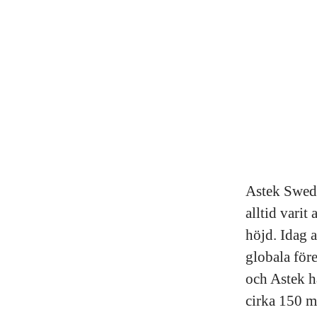
Astek Swede
alltid varit
höjd. Idag a
globala för
och Astek h
cirka 150 m